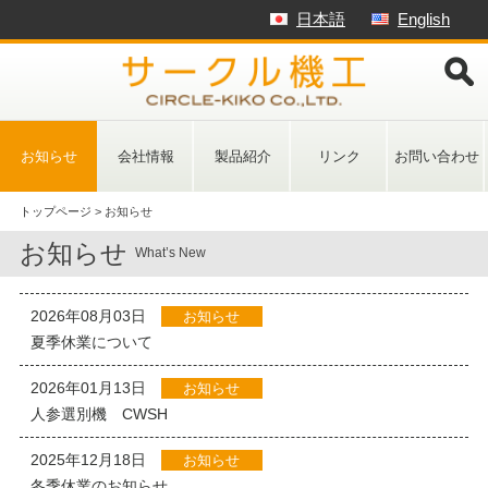
Skip
日本語
English
to
content
お知らせ
会社情報
製品紹介
リンク
お問い合わせ
トップページ
>
お知らせ
お知らせ
What’s New
2026年08月03日
お知らせ
夏季休業について
2026年01月13日
お知らせ
人参選別機 CWSH
2025年12月18日
お知らせ
冬季休業のお知らせ