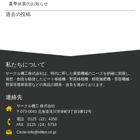
夏季休業のお知らせ
投
過去の投稿
稿
ナ
ビ
ゲ
ー
シ
私たちについて
ョ
サークル機工株式会社は、時代に即した農業機械のニーズを的確に把握し、
ン
発想・創造を駆使したビート移植機・野菜移植機・精密施肥機・育苗機械・
野菜等選果装置などの商品の開発・改良を進めております。
連絡先
サークル機工 株式会社
〒073-0043 北海道滝川市幸町3丁目3番12号
電話
0125（22）4350
FAX 0125（24）5733
Circle-info@nitten.co.jp