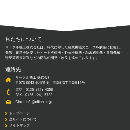
私たちについて
サークル機工株式会社は、時代に即した農業機械のニーズを的確に把握し、
発想・創造を駆使したビート移植機・野菜移植機・精密施肥機・育苗機械・
野菜等選果装置などの商品の開発・改良を進めております。
連絡先
サークル機工 株式会社
〒073-0043 北海道滝川市幸町3丁目3番12号
電話
0125（22）4350
FAX 0125（24）5733
Circle-info@nitten.co.jp
トップページ
当サイトについて
サイトマップ