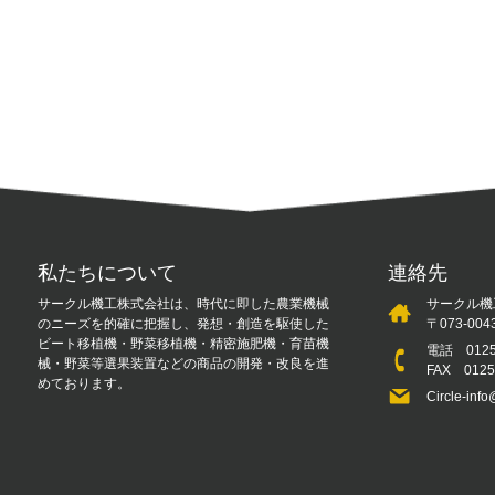
私たちについて
連絡先
サークル機工株式会社は、時代に即した農業機械
サークル機
のニーズを的確に把握し、発想・創造を駆使した
〒073-0
ビート移植機・野菜移植機・精密施肥機・育苗機
電話
012
械・野菜等選果装置などの商品の開発・改良を進
FAX 012
めております。
Circle-info