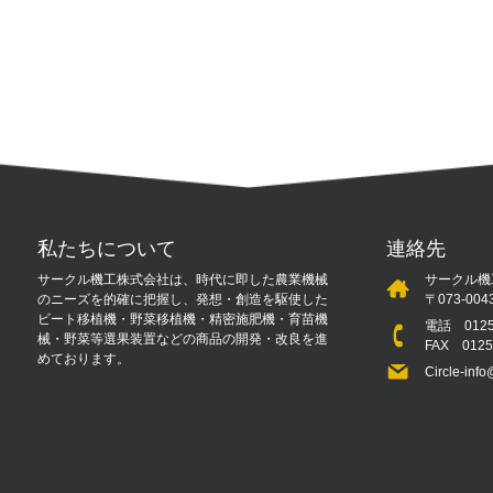
私たちについて
連絡先
サークル機工株式会社は、時代に即した農業機械
サークル機
のニーズを的確に把握し、発想・創造を駆使した
〒073-0
ビート移植機・野菜移植機・精密施肥機・育苗機
電話
012
械・野菜等選果装置などの商品の開発・改良を進
FAX 012
めております。
Circle-info