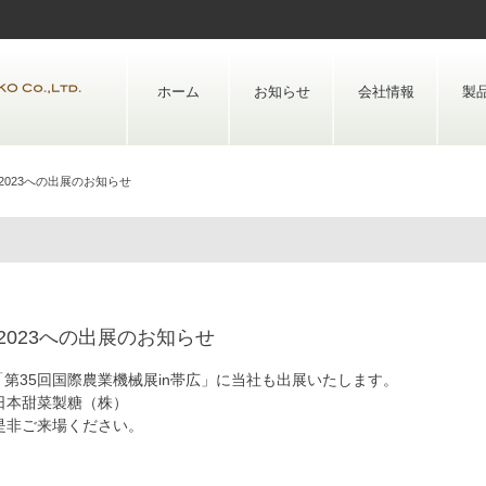
Skip
to
content
ホーム
お知らせ
会社情報
製
023への出展のお知らせ
023への出展のお知らせ
「第35回国際農業機械展in帯広」に当社も出展いたします。
日本甜菜製糖（株）
是非ご来場ください。