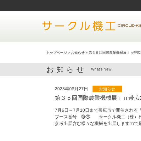
トップページ
>
お知らせ
>
第３５回国際農業機械展ｉｎ帯広2
お知らせ
What’s New
2023年06月27日
お知らせ
第３５回国際農業機械展ｉｎ帯広2
7月6日～7月10日まで帯広市で開催される
ブース番号 ㉕㉖ サークル機工（株）
参考出展含む様々な機械を出展しますので