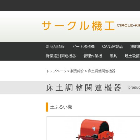
新商品情報
ビート移植機
CANSA製品
施肥
野菜選別関連機器
管理作業機
吊具
焼土殺菌
トップページ
>
製品紹介
>
床土調整関連機器
床土調整関連機器
produc
土ふるい機