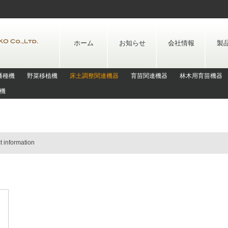
Skip
to
content
ホーム
お知らせ
会社情報
製
播種機
野菜移植機
床土調整関連機器
育苗関連機器
林木用育苗機器
機
t information