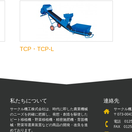
TCP・TCP-L
私たちについて
連絡先
サークル機工株式会社は、時代に即した農業機械
サークル機
のニーズを的確に把握し、発想・創造を駆使した
〒073-0
ビート移植機・野菜移植機・精密施肥機・育苗機
電話
012
械・野菜等選果装置などの商品の開発・改良を進
FAX 012
めております。