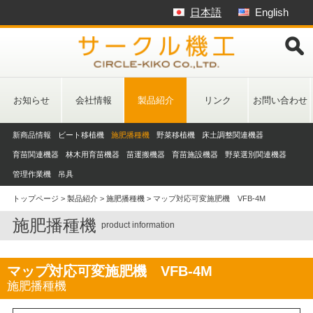
Skip
日本語
English
to
content
お知らせ
会社情報
製品紹介
リンク
お問い合わせ
新商品情報
ビート移植機
施肥播種機
野菜移植機
床土調整関連機器
育苗関連機器
林木用育苗機器
苗運搬機器
育苗施設機器
野菜選別関連機器
管理作業機
吊具
トップページ
>
製品紹介
>
施肥播種機
>
マップ対応可変施肥機 VFB-4M
施肥播種機
product information
マップ対応可変施肥機 VFB-4M
施肥播種機