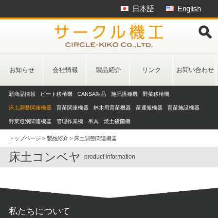
Skip
日本語
English
to
content
お知らせ
会社情報
製品紹介
リンク
お問い合わせ
新商品情報
ビート移植機
CANSA製品
施肥播種機
野菜移植機
床土調整関連機器
育苗関連機器
林木用育苗機器
苗運搬機器
育苗施設機器
野菜選別関連機器
管理作業機
吊具
焼土殺菌機
トップページ
>
製品紹介
>
床土調整関連機器
床土コンベヤ
product information
私たちについて