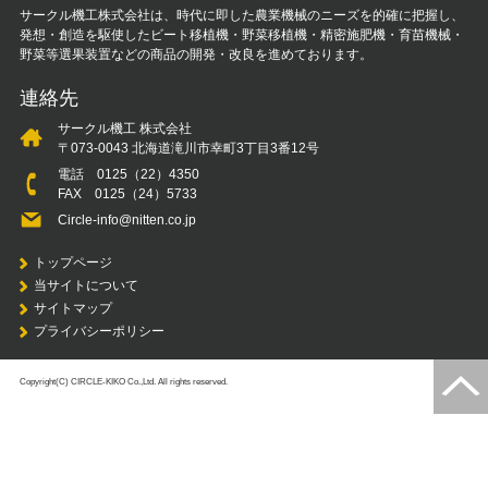
サークル機工株式会社は、時代に即した農業機械のニーズを的確に把握し、
発想・創造を駆使したビート移植機・野菜移植機・精密施肥機・育苗機械・
野菜等選果装置などの商品の開発・改良を進めております。
連絡先
サークル機工 株式会社
〒073-0043 北海道滝川市幸町3丁目3番12号
電話
0125（22）4350
FAX 0125（24）5733
Circle-info@nitten.co.jp
トップページ
当サイトについて
サイトマップ
プライバシーポリシー
Copyright(C) CIRCLE-KIKO Co.,Ltd. All rights reserved.