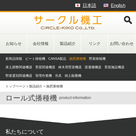
Skip
日本語
English
to
content
お知らせ
会社情報
製品紹介
リンク
お問い合わせ
新商品情報
ビート移植機
CANSA製品
施肥播種機
野菜移植機
床土調整関連機器
育苗関連機器
林木用育苗機器
苗運搬機器
育苗施設機器
野菜選別関連機器
管理作業機
吊具
焼土殺菌機
トップページ
>
製品紹介
>
施肥播種機
ロール式播種機
product information
私たちについて