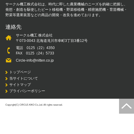
サークル機工株式会社は、時代に即した農業機械のニーズを的確に把握し、
発想・創造を駆使したビート移植機・野菜移植機・精密施肥機・育苗機械・
野菜等選果装置などの商品の開発・改良を進めております。
連絡先
サークル機工 株式会社
〒073-0043 北海道滝川市幸町3丁目3番12号
電話
0125（22）4350
FAX 0125（24）5733
Circle-info@nitten.co.jp
トップページ
当サイトについて
サイトマップ
プライバシーポリシー
Copyright(C) CIRCLE-KIKO Co.,Ltd. All rights reserved.