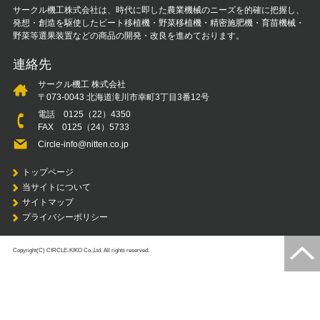
サークル機工株式会社は、時代に即した農業機械のニーズを的確に把握し、
発想・創造を駆使したビート移植機・野菜移植機・精密施肥機・育苗機械・
野菜等選果装置などの商品の開発・改良を進めております。
連絡先
サークル機工 株式会社
〒073-0043 北海道滝川市幸町3丁目3番12号
電話
0125（22）4350
FAX 0125（24）5733
Circle-info@nitten.co.jp
トップページ
当サイトについて
サイトマップ
プライバシーポリシー
Copyright(C) CIRCLE-KIKO Co.,Ltd. All rights reserved.