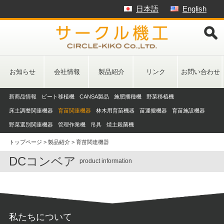
Skip
日本語
English
to
content
お知らせ
会社情報
製品紹介
リンク
お問い合わせ
新商品情報
ビート移植機
CANSA製品
施肥播種機
野菜移植機
床土調整関連機器
育苗関連機器
林木用育苗機器
苗運搬機器
育苗施設機器
野菜選別関連機器
管理作業機
吊具
焼土殺菌機
トップページ
>
製品紹介
>
育苗関連機器
DCコンベア
product information
私たちについて