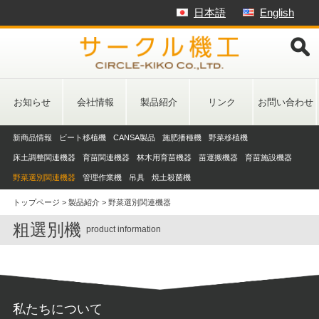
Skip
日本語
English
to
content
お知らせ
会社情報
製品紹介
リンク
お問い合わせ
新商品情報
ビート移植機
CANSA製品
施肥播種機
野菜移植機
床土調整関連機器
育苗関連機器
林木用育苗機器
苗運搬機器
育苗施設機器
野菜選別関連機器
管理作業機
吊具
焼土殺菌機
トップページ
>
製品紹介
>
野菜選別関連機器
粗選別機
product information
私たちについて