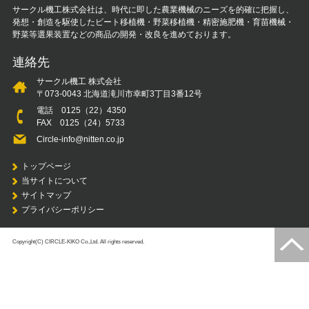
サークル機工株式会社は、時代に即した農業機械のニーズを的確に把握し、
発想・創造を駆使したビート移植機・野菜移植機・精密施肥機・育苗機械・
野菜等選果装置などの商品の開発・改良を進めております。
連絡先
サークル機工 株式会社
〒073-0043 北海道滝川市幸町3丁目3番12号
電話
0125（22）4350
FAX 0125（24）5733
Circle-info@nitten.co.jp
トップページ
当サイトについて
サイトマップ
プライバシーポリシー
Copyright(C) CIRCLE-KIKO Co.,Ltd. All rights reserved.