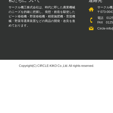
私たちについて
連絡先
サークル機工株式会社は、時代に即した農業機械
サークル機
のニーズを的確に把握し、発想・創造を駆使した
〒073-0
ビート移植機・野菜移植機・精密施肥機・育苗機
電話
012
械・野菜等選果装置などの商品の開発・改良を進
FAX 012
めております。
Circle-info
Copyright(C) CIRCLE-KIKO Co.,Ltd. All rights reserved.