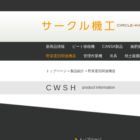
新商品情報
ビート移植機
CANSA製品
施肥
野菜選別関連機器
管理作業機
吊具
焼土殺菌
トップページ
>
製品紹介
>
野菜選別関連機器
CWSH
product information
トップページ