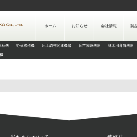
Skip
to
content
ホーム
お知らせ
会社情報
製
播種機
野菜移植機
床土調整関連機器
育苗関連機器
林木用育苗機器
機