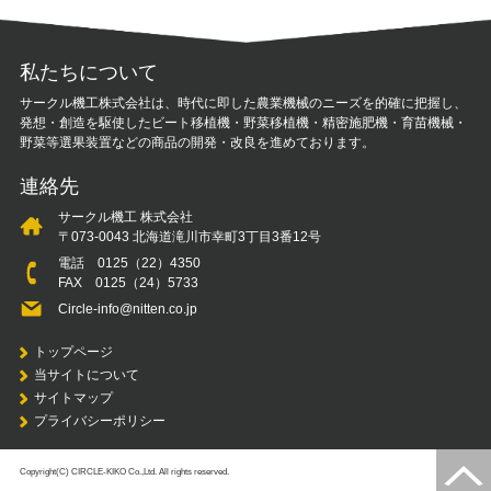
私たちについて
サークル機工株式会社は、時代に即した農業機械のニーズを的確に把握し、
発想・創造を駆使したビート移植機・野菜移植機・精密施肥機・育苗機械・
野菜等選果装置などの商品の開発・改良を進めております。
連絡先
サークル機工 株式会社
〒073-0043 北海道滝川市幸町3丁目3番12号
電話
0125（22）4350
FAX 0125（24）5733
Circle-info@nitten.co.jp
トップページ
当サイトについて
サイトマップ
プライバシーポリシー
Copyright(C) CIRCLE-KIKO Co.,Ltd. All rights reserved.