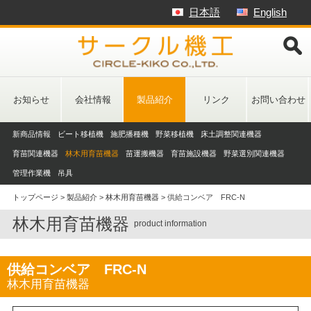
Skip
日本語
English
to
content
お知らせ
会社情報
製品紹介
リンク
お問い合わせ
新商品情報
ビート移植機
施肥播種機
野菜移植機
床土調整関連機器
育苗関連機器
林木用育苗機器
苗運搬機器
育苗施設機器
野菜選別関連機器
管理作業機
吊具
トップページ
>
製品紹介
>
林木用育苗機器
>
供給コンベア FRC-N
林木用育苗機器
product information
供給コンベア FRC-N
林木用育苗機器