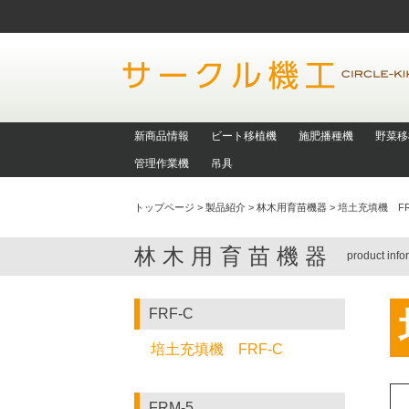
新商品情報
ビート移植機
施肥播種機
野菜移
管理作業機
吊具
トップページ
>
製品紹介
>
林木用育苗機器
>
培土充填機 FR
林木用育苗機器
product info
FRF-C
培土充填機 FRF-C
FRM-5