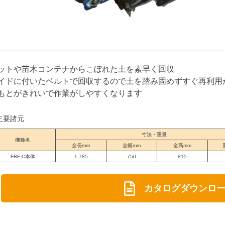
ットや苗木コンテナからこぼれた土を素早く回収
イドに付いたベルトで回収するので土を踏み固めずすぐ再利用
もとがきれいで作業がしやすくなります
主要諸元
寸法・重量
機種名
全長mm
全幅mm
全高mm
FRF-C本体
1,785
750
815
カタログダウンロ