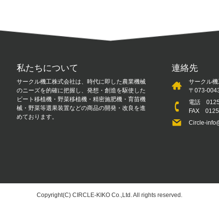
私たちについて
連絡先
サークル機工株式会社は、時代に即した農業機械
サークル機
のニーズを的確に把握し、発想・創造を駆使した
〒073-0
ビート移植機・野菜移植機・精密施肥機・育苗機
電話
012
械・野菜等選果装置などの商品の開発・改良を進
FAX 012
めております。
Circle-info
Copyright(C) CIRCLE-KIKO Co.,Ltd. All rights reserved.