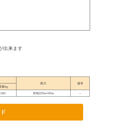
が出来ます
動力
備考
重量kg
180
単相200w+90w
–
ード