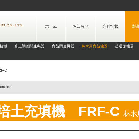
Skip
to
content
ホーム
お知らせ
会社情報
製
植機
床土調整関連機器
育苗関連機器
林木用育苗機器
苗運搬機器
F-C
rmation
培土充填機 FRF-C
林木