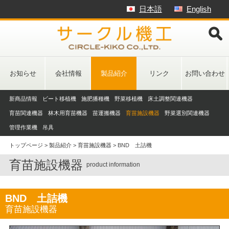
Skip
日本語
English
to
content
お知らせ
会社情報
製品紹介
リンク
お問い合わせ
新商品情報
ビート移植機
施肥播種機
野菜移植機
床土調整関連機器
育苗関連機器
林木用育苗機器
苗運搬機器
育苗施設機器
野菜選別関連機器
管理作業機
吊具
トップページ
>
製品紹介
>
育苗施設機器
>
BND 土詰機
育苗施設機器
product information
BND 土詰機
育苗施設機器