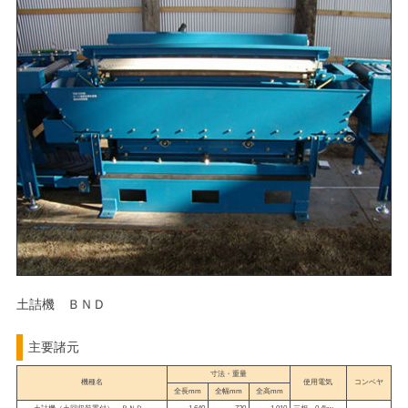
土詰機 ＢＮＤ
主要諸元
寸法・重量
機種名
使用電気
コンベヤ
全長mm
全幅mm
全高mm