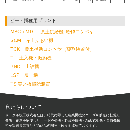
土詰機（土回収装置付） ＢＮＤ
1,640
720
1,010
三相 0.4kw
ビート播種用プラント
MBC＋MTC 原土供給機+粉砕コンベヤ
SCM 砕土ふるい機
TCK 覆土補助コンベヤ（薬剤装置付）
TI 土入機・振動機
BND 土詰機
LSP 覆土機
TS 突起板掃除装置
私たちについて
サークル機工株式会社は、時代に即した農業機械のニーズを的確に把握し、
発想・創造を駆使したビート移植機・野菜移植機・精密施肥機・育苗機械・
野菜等選果装置などの商品の開発・改良を進めております。