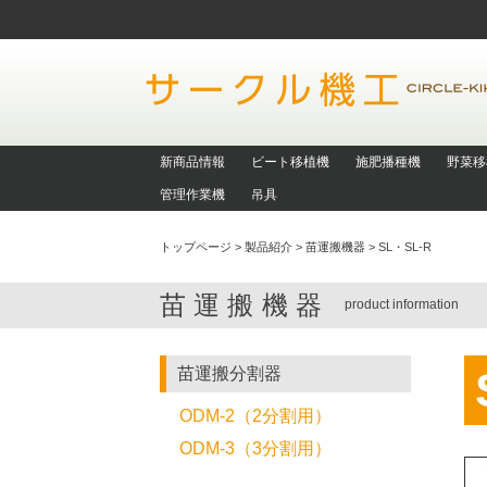
新商品情報
ビート移植機
施肥播種機
野菜移
管理作業機
吊具
トップページ
>
製品紹介
>
苗運搬機器
>
SL・SL-R
苗運搬機器
product information
苗運搬分割器
ODM-2（2分割用）
ODM-3（3分割用）