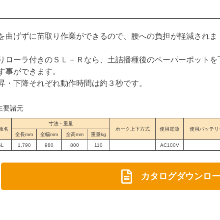
を曲げずに苗取り作業ができるので、腰への負担が軽減されま
。
りローラ付きのＳＬ－Ｒなら、土詰播種後のペーパーポットを
す事ができます。
昇・下降それぞれ動作時間は約３秒です。
主要諸元
寸法・重量
種名
ホーク上下方式
使用電源
使用バッテリ
全長mm
全幅mm
全高mm
重量kg
SL
1,790
980
800
110
AC100V
カタログダウンロ