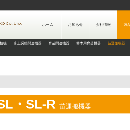
Skip
to
content
ホーム
お知らせ
会社情報
製
植機
床土調整関連機器
育苗関連機器
林木用育苗機器
苗運搬機器
SL・SL-R
苗運搬機器