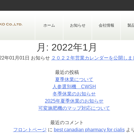
Skip
to
content
ホーム
お知らせ
会社情報
製
月:
2022年1月
022年01月01日
お知らせ
２０２２年営業カレンダーを公開しま
最近の投稿
夏季休業について
人参選別機 CWSH
冬季休業のお知らせ
2025年夏季休業のお知らせ
可変施肥機のマップ対応について
最近のコメント
フロントページ
に
best canadian pharmacy for cialis
よ