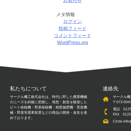
お知らせ
メタ情報
ログイン
投稿フィード
コメントフィード
WordPress.org
私たちについて
連絡先
サークル機工株式会社は、時代に即した農業機械
サークル機
のニーズを的確に把握し、発想・創造を駆使した
〒073-0
ビート移植機・野菜移植機・精密施肥機・育苗機
電話
012
械・野菜等選果装置などの商品の開発・改良を進
FAX 012
めております。
Circle-info