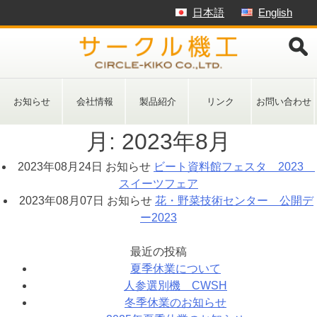
Skip
日本語
English
to
content
お知らせ
会社情報
製品紹介
リンク
お問い合わせ
月:
2023年8月
2023年08月24日
お知らせ
ビート資料館フェスタ 2023
スイーツフェア
2023年08月07日
お知らせ
花・野菜技術センター 公開デ
ー2023
最近の投稿
夏季休業について
人参選別機 CWSH
冬季休業のお知らせ