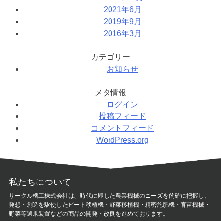
2021年6月
2019年9月
2016年3月
カテゴリー
お知らせ
メタ情報
ログイン
投稿フィード
コメントフィード
WordPress.org
私たちについて
サークル機工株式会社は、時代に即した農業機械のニーズを的確に把握し、
発想・創造を駆使したビート移植機・野菜移植機・精密施肥機・育苗機械・
野菜等選果装置などの商品の開発・改良を進めております。