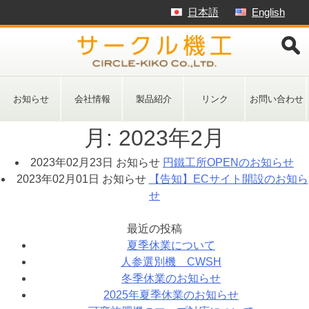
Skip
日本語
English
to
content
お知らせ
会社情報
製品紹介
リンク
お問い合わせ
月:
2023年2月
2023年02月23日
お知らせ
円鐵工所OPENのお知らせ
2023年02月01日
お知らせ
【告知】ECサイト開設のお知ら
せ
最近の投稿
夏季休業について
人参選別機 CWSH
冬季休業のお知らせ
2025年夏季休業のお知らせ